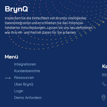
BrynQ
Entdecken Sie die Einfachheit von BrynQs intelligenter
Datenintegration und erschließen Sie das Potenzial
fundierter Entscheidungen. Lassen Sie uns neu definieren,
wie Ihre HR- und Payroll-Daten für Sie arbeiten.
Menü
Integrationen
K
Kundenberichte
Ressourcen
Über BrynQ
Login
Demo Anfordern