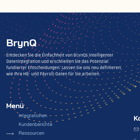
BrynQ
Entdecken Sie die Einfachheit von BrynQs intelligenter
Datenintegration und erschließen Sie das Potenzial
fundierter Entscheidungen. Lassen Sie uns neu definieren,
wie Ihre HR- und Payroll-Daten für Sie arbeiten.
Menü
Integrationen
K
Kundenberichte
Ressourcen