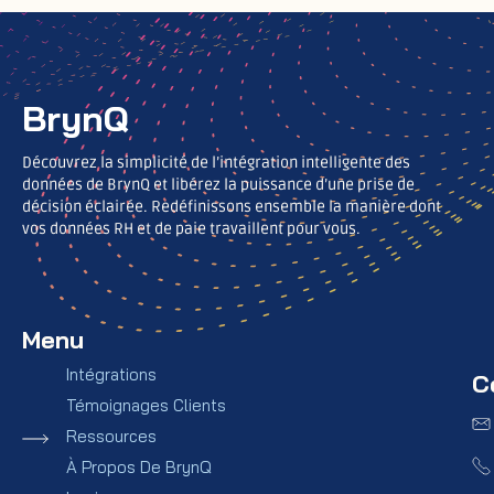
BrynQ
Découvrez la simplicité de l’intégration intelligente des
données de BrynQ et libérez la puissance d’une prise de
décision éclairée. Redéfinissons ensemble la manière dont
vos données RH et de paie travaillent pour vous.
Menu
Intégrations
C
Témoignages Clients
Ressources
À Propos De BrynQ