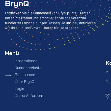
BrynQ
Entdecken Sie die Einfachheit von BrynQs intelligenter
Datenintegration und erschließen Sie das Potenzial
fundierter Entscheidungen. Lassen Sie uns neu definieren,
wie Ihre HR- und Payroll-Daten für Sie arbeiten.
Menü
Integrationen
K
Kundenberichte
Ressourcen
Über BrynQ
Login
Demo Anfordern