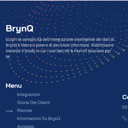
BrynQ
Scopri la semplicità dell’integrazione intelligente dei dati di
BrynQ e libera il potere di decisioni informate. Ridefiniamo
insieme il modo in cui i tuoi dati HR & Payroll lavorano per
te.
Menu
Integrazioni
C
Storie Dei Clienti
Risorse
Informazioni Su BrynQ
Accesso