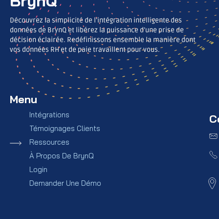
BrynQ
Découvrez la simplicité de l’intégration intelligente des
données de BrynQ et libérez la puissance d’une prise de
décision éclairée. Redéfinissons ensemble la manière dont
vos données RH et de paie travaillent pour vous.
Menu
Intégrations
C
Témoignages Clients
Ressources
À Propos De BrynQ
Login
Demander Une Démo