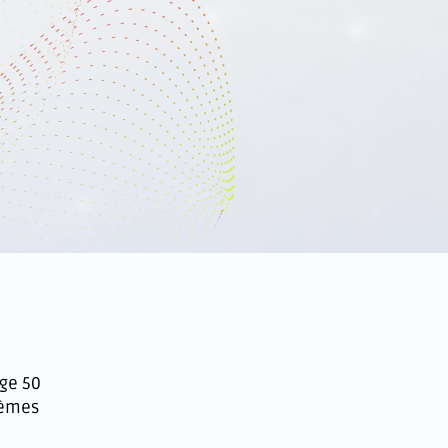
age 50
tèmes