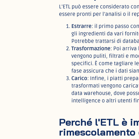
L’ETL può essere considerato com
essere pronti per l’analisi o il re
Estrarre
: il primo passo co
gli ingredienti da vari fornit
Potrebbe trattarsi di databa
Trasformazione
: Poi arriva
vengono puliti, filtrati e m
specifici. È come tagliare 
fase assicura che i dati sian
Carico
: Infine, i piatti pre
trasformati vengono carica
data warehouse, dove posson
intelligence o altri utenti fin
Perché l'ETL è i
rimescolamento 