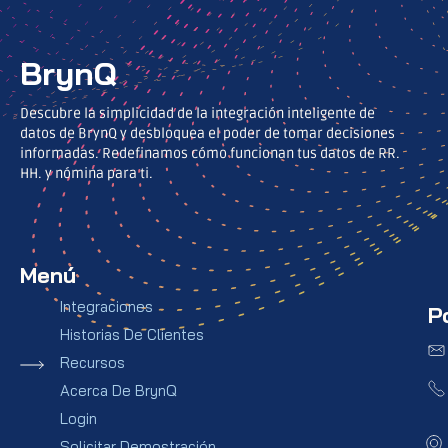
BrynQ
Descubre la simplicidad de la integración inteligente de
datos de BrynQ y desbloquea el poder de tomar decisiones
informadas. Redefinamos cómo funcionan tus datos de RR.
HH. y nómina para ti.
Menú
Integraciones
P
Historias De Clientes
Recursos
Acerca De BrynQ
Login
Solicitar Demostración