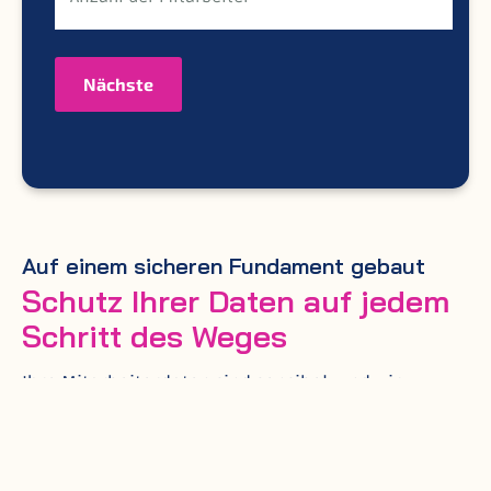
Nächste
Auf einem sicheren Fundament gebaut
Schutz Ihrer Daten auf jedem
Schritt des Weges
Ihre Mitarbeiterdaten sind sensibel, und wir
behandeln sie auch so. Bei
der Entwicklung der
BrynQ-Integrationsplattform wurde auf Sicherheit
geachtet
. Jeder Schritt des Prozesses ist darauf
ausgerichtet, Ihre Daten zu schützen. Unsere