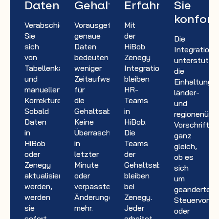
Datensynchronisation
Gehaltsabrechnungen
Erfahrung
Sie
konfor
Verabschieden
Vorausgefüllte,
Mit
Sie
genaue
der
Die
sich
Daten
HiBob
Integration
von
bedeuten
Zenegy
unterstützt
Tabellenkalkulationen
weniger
Integration
die
und
Zeitaufwand
bleiben
Einhaltung
manuellen
für
HR-
länder-
Korrekturen.
die
Teams
und
Sobald
Gehaltsabrechnung.
in
regionenüber
Daten
Keine
HiBob.
Vorschriften
in
Überraschungen
Die
ganz
HiBob
in
Teams
gleich,
oder
letzter
der
ob es
Zenegy
Minute
Gehaltsabrechnung
sich
aktualisiert
oder
bleiben
um
werden,
verpasste
bei
geänderte
werden
Änderungen
Zenegy.
Steuervorsch
sie
mehr.
Jeder
oder
sofort
arbeitet