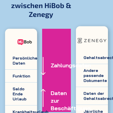
zwischen HiBob &
Zenegy
Gehaltsabrec
Persönliche
Daten
Zahlungsdaten
Andere
passende
Funktion
Dokumente
Saldo
Daten
Daten der
Ende
Gehaltsabrec
Urlaub
zur
Beschäftigung
Jährliche
Krankheitsurlaub