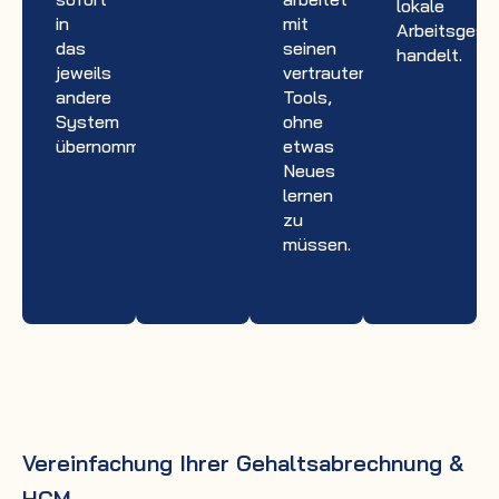
lokale
in
mit
Arbeitsgese
das
seinen
handelt.
jeweils
vertrauten
andere
Tools,
System
ohne
übernommen.
etwas
Neues
lernen
zu
müssen.
Vereinfachung Ihrer Gehaltsabrechnung &
HCM