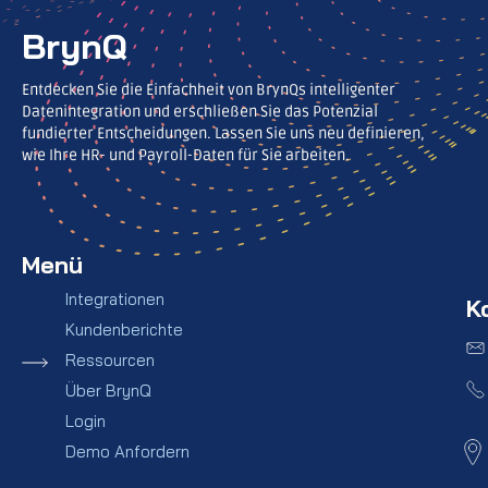
BrynQ
Entdecken Sie die Einfachheit von BrynQs intelligenter
Datenintegration und erschließen Sie das Potenzial
fundierter Entscheidungen. Lassen Sie uns neu definieren,
wie Ihre HR- und Payroll-Daten für Sie arbeiten.
Menü
Integrationen
K
Kundenberichte
Ressourcen
Über BrynQ
Login
Demo Anfordern