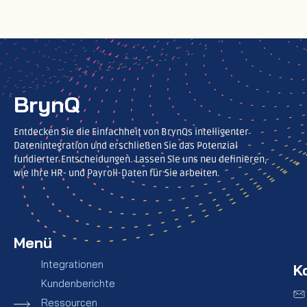
BrynQ
Entdecken Sie die Einfachheit von BrynQs intelligenter
Datenintegration und erschließen Sie das Potenzial
fundierter Entscheidungen. Lassen Sie uns neu definieren,
wie Ihre HR- und Payroll-Daten für Sie arbeiten.
Menü
Integrationen
K
Kundenberichte
Ressourcen