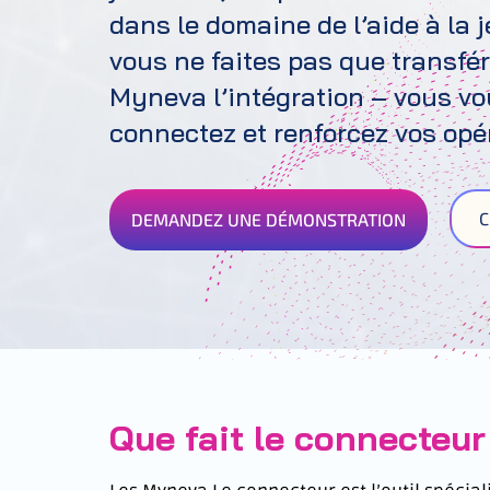
dans le domaine de l’aide à la
vous
ne faites pas que transfé
Myneva
l’intégration – vous
vo
connectez et renforcez vos opé
C
DEMANDEZ UNE DÉMONSTRATION
Que fait le connecteu