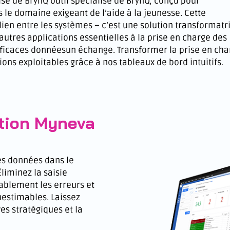
lisé de BrynQ
outil spécialisé de BrynQ, conçu pour
e domaine exigeant de l’aide à la jeunesse. Cette
 lien entre les systèmes –
c’est
une solution transformatri
autres applications essentielles à la prise en charge des
fficaces
données
un échange. Transformer la prise en cha
ons exploitables grâce à nos tableaux de bord intuitifs.
ation Myneva
les données dans le
liminez la saisie
ablement les erreurs et
estimables. Laissez
ves stratégiques et la