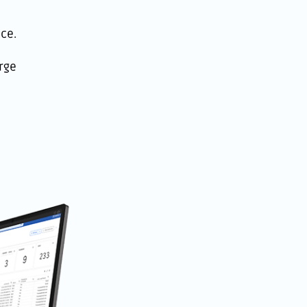
ce.
rge