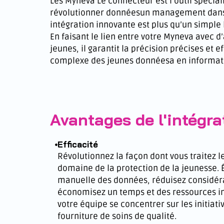
Les
Myneva
Le connecteur est
l’outil spécia
révolutionner
données
un management dans l
intégration innovante est plus qu’un simple
En faisant le lien entre votre
Myneva
avec d’
jeunes, il garantit
la précision
précises et e
complexe des jeunes
données
a en informati
Avantages de l'intégr
Efficacité
Révolutionnez la façon dont vous traitez 
domaine de la protection de la jeunesse. É
manuelle des données, réduisez considér
économisez un temps et des ressources in
votre équipe se concentrer sur les initiati
fourniture de soins de qualité.