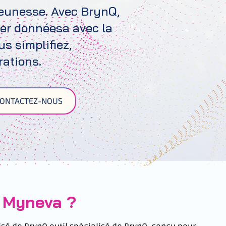
 jeunesse. Avec
BrynQ
,
rer
données
a avec la
us
simplifiez,
rations.
ONTACTEZ-NOUS
r Myneva ?