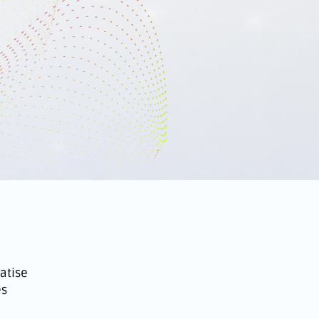
atise
es