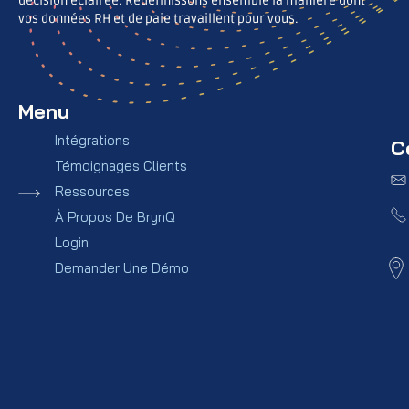
décision éclairée. Redéfinissons ensemble la manière dont
vos données RH et de paie travaillent pour vous.
Menu
Intégrations
C
Témoignages Clients
Ressources
À Propos De BrynQ
Login
Demander Une Démo