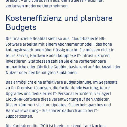
braucht – und von überall aus. Genau diese Flexibilität
verlangen moderne Unternehmen.​
Kosteneffizienz und planbare
Budgets
Die finanzielle Realität sieht so aus: Cloud-basierte HR-
Software arbeitet mit einem Abonnementmodell, das hohe
Anfangsinvestitionen überflüssig macht. Sie müssen nicht in
teure Server, Hardware oder komplexe IT-Infrastrukturen
investieren. Stattdessen zahlen Sie eine vorhersehbare
monatliche oder jährliche Gebühr, basierend auf der Anzahl der
Nutzer oder den benötigten Funktionen.​
Das ermöglicht eine effektivere Budgetplanung. Im Gegensatz
zu On-Premise-Lösungen, die fortlaufende Wartung, teure
Upgrades und dediziertes IT-Personal erfordern, verlagert
Cloud-HR-Software diese Verantwortung auf den Anbieter.
Dieser kümmert sich um Updates, Sicherheitspatches und
Hardwarewartung – Sie sparen dadurch auch bei IT-
Supportkosten.​
Die Kapitalrendite (ROI) ist beeindruckend. Laut Nucleus