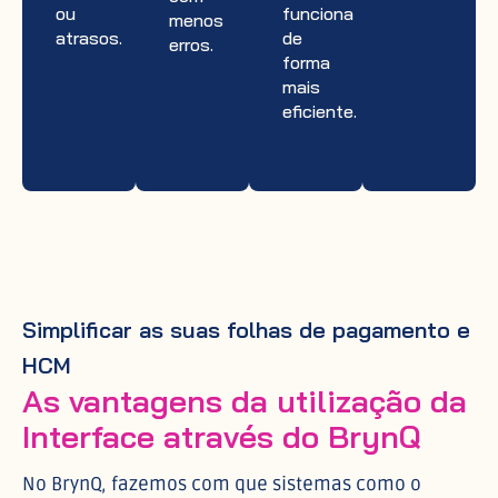
ou
funciona
menos
atrasos.
de
erros.
forma
mais
eficiente.
Simplificar as suas folhas de pagamento e
HCM
As vantagens da utilização da
Interface através do BrynQ
No BrynQ, fazemos com que sistemas como o