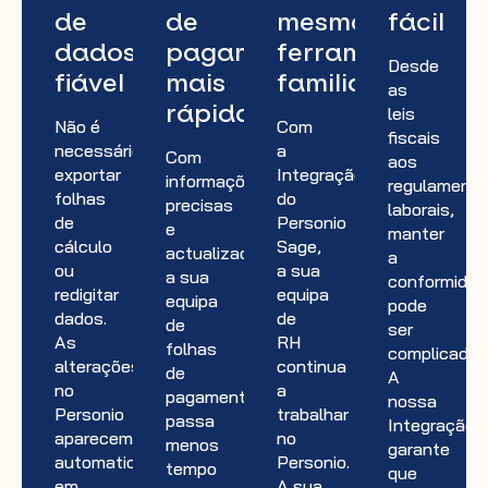
de
de
mesmas
fácil
dados
pagamento
ferramentas
Desde
fiável
mais
familiares
as
rápidas
leis
Não é
Com
fiscais
necessário
a
Com
aos
exportar
Integração
informações
regulament
folhas
do
precisas
laborais,
de
Personio
e
manter
cálculo
Sage,
actualizadas,
a
ou
a sua
a sua
conformidad
redigitar
equipa
equipa
pode
dados.
de
de
ser
As
RH
folhas
complicado.
alterações
continua
de
A
no
a
pagamento
nossa
Personio
trabalhar
passa
Integração
aparecem
no
menos
garante
automaticamente
Personio.
tempo
que
em
A sua