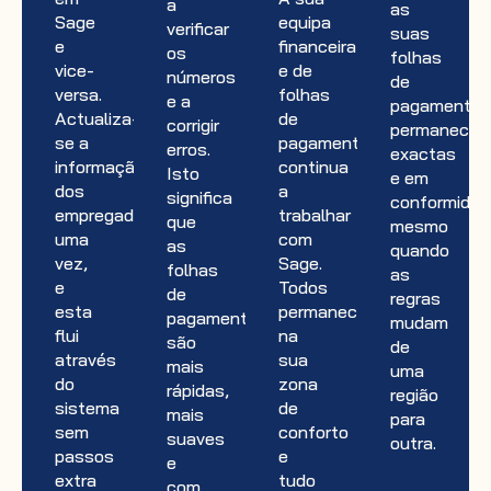
a
as
Sage
equipa
verificar
suas
e
financeira
os
folhas
vice-
e de
números
de
versa.
folhas
e a
pagamento
Actualiza-
de
corrigir
permanece
se a
pagamento
erros.
exactas
informação
continua
Isto
e em
dos
a
significa
conformidad
empregados
trabalhar
que
mesmo
uma
com
as
quando
vez,
Sage.
folhas
as
e
Todos
de
regras
esta
permanecem
pagamento
mudam
flui
na
são
de
através
sua
mais
uma
do
zona
rápidas,
região
sistema
de
mais
para
sem
conforto
suaves
outra.
passos
e
e
extra
tudo
com