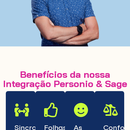
Benefícios da nossa
Integração Personio & Sage
Sincronização
Folhas
As
Confor