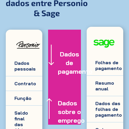
dados entre Personio
& Sage
Dados
de
Folhas de
Dados
pagamento
pessoais
pagamento
Resumo
Contrato
anual
Função
Dados
Dados das
folhas de
sobre o
Saldo
pagamento
final
emprego
das