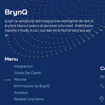
BrynQ
Scopri la semplicità dell’integrazione intelligente dei dati di
BrynQ e libera il potere di decisioni informate. Ridefiniamo
insieme il modo in cui i tuoi dati HR & Payroll lavorano per
te.
Menu
Integrazioni
C
Storie Dei Clienti
Risorse
Informazioni Su BrynQ
Accesso
Richiedi Una Demo