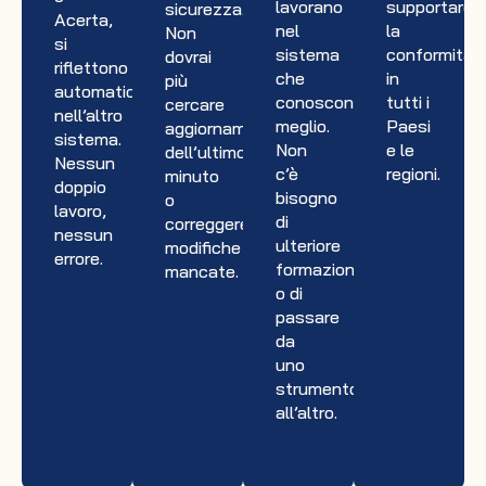
lavorano
supportare
sicurezza.
Acerta,
nel
la
Non
si
sistema
conformità
dovrai
riflettono
che
in
più
automaticamente
conoscono
tutti i
cercare
nell’altro
meglio.
Paesi
aggiornamenti
sistema.
Non
e le
dell’ultimo
Nessun
c’è
regioni.
minuto
doppio
bisogno
o
lavoro,
di
correggere
nessun
ulteriore
modifiche
errore.
formazione
mancate.
o di
passare
da
uno
strumento
all’altro.