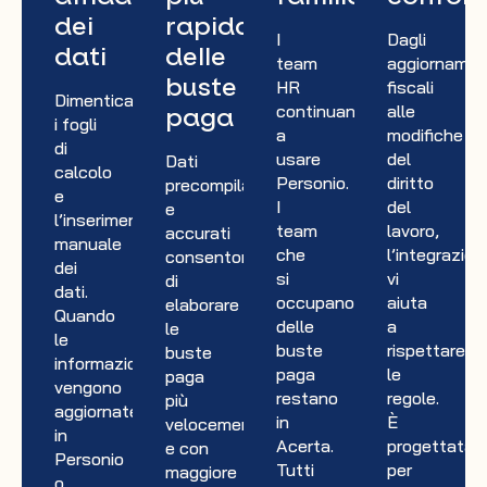
dei
rapida
I
Dagli
dati
delle
team
aggiornamen
buste
HR
fiscali
Dimentica
continuano
alle
paga
i fogli
a
modifiche
di
usare
del
Dati
calcolo
Personio.
diritto
precompilati
e
I
del
e
l’inserimento
team
lavoro,
accurati
manuale
che
l’integrazion
consentono
dei
si
vi
di
dati.
occupano
aiuta
elaborare
Quando
delle
a
le
le
buste
rispettare
buste
informazioni
paga
le
paga
vengono
restano
regole.
più
aggiornate
in
È
velocemente
in
Acerta.
progettata
e con
Personio
Tutti
per
maggiore
o