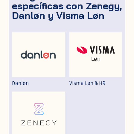
específicas con Zenegy,
Danløn y Visma Løn
Danløn
Visma Løn & HR