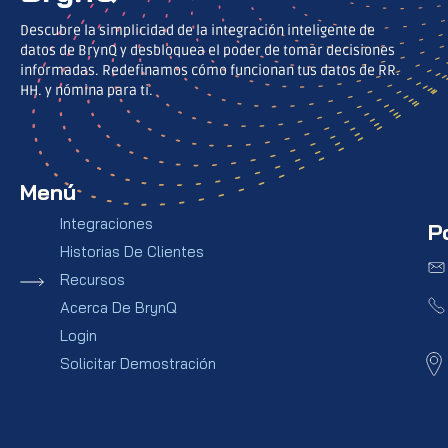
Descubre la simplicidad de la integración inteligente de
datos de BrynQ y desbloquea el poder de tomar decisiones
informadas. Redefinamos cómo funcionan tus datos de RR.
HH. y nómina para ti.
Menú
Integraciones
P
Historias De Clientes
Recursos
Acerca De BrynQ
Login
Solicitar Demostración