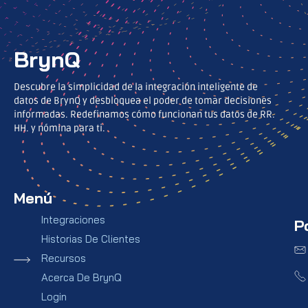
BrynQ
Descubre la simplicidad de la integración inteligente de
datos de BrynQ y desbloquea el poder de tomar decisiones
informadas. Redefinamos cómo funcionan tus datos de RR.
HH. y nómina para ti.
Menú
Integraciones
P
Historias De Clientes
Recursos
Acerca De BrynQ
Login