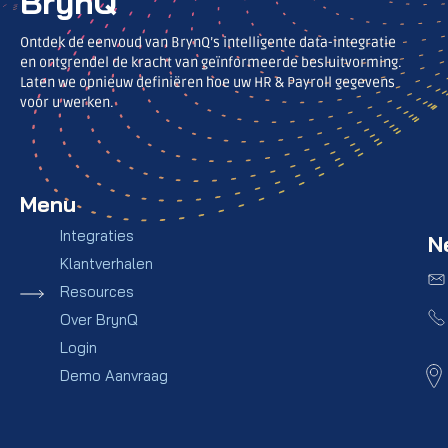
BrynQ
Ontdek de eenvoud van BrynQ’s intelligente data-integratie
en ontgrendel de kracht van geïnformeerde besluitvorming.
Laten we opnieuw definiëren hoe uw HR & Payroll gegevens
voor u werken.
Menu
Integraties
N
Klantverhalen
Resources
Over BrynQ
Login
Demo Aanvraag