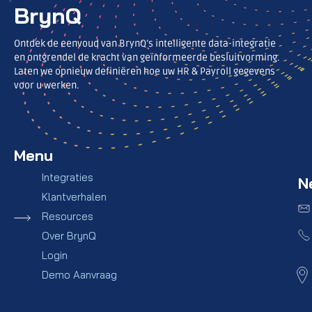
BrynQ
Ontdek de eenvoud van BrynQ’s intelligente data-integratie
en ontgrendel de kracht van geïnformeerde besluitvorming.
Laten we opnieuw definiëren hoe uw HR & Payroll gegevens
voor u werken.
Menu
Integraties
N
Klantverhalen
Resources
Over BrynQ
Login
Demo Aanvraag