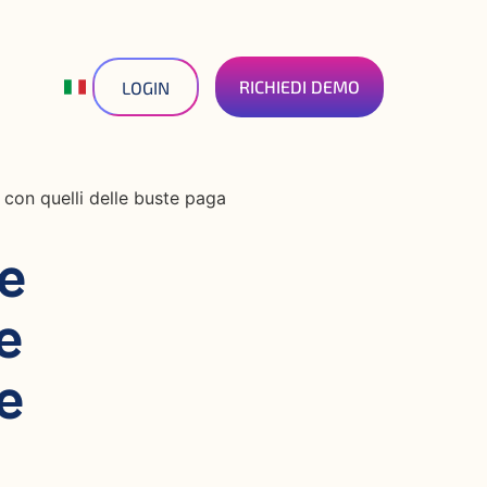
RICHIEDI DEMO
LOGIN
M con quelli delle buste paga
ne
e
e