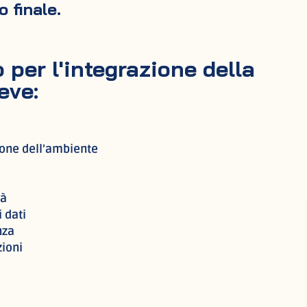
 finale.
o per l'integrazione della
eve:
ione dell’ambiente
tà
 dati
nza
zioni