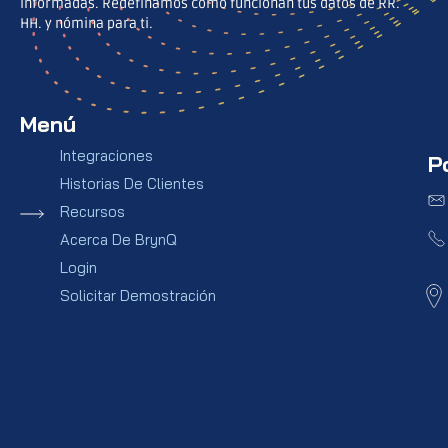
informadas. Redefinamos cómo funcionan tus datos de RR.
HH. y nómina para ti.
Menú
Integraciones
P
Historias De Clientes
Recursos
Acerca De BrynQ
Login
Solicitar Demostración