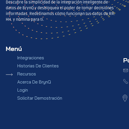
Descubre la simplicidad de la integración inteligente de
datos de BrynQ y desbloquea el poder de tomar decisiones
informadas. Redefinamos cómo funcionan tus datos de RR.
HH. y nómina para ti.
Menú
Integraciones
P
Historias De Clientes
Recursos
Acerca De BrynQ
Login
Solicitar Demostración