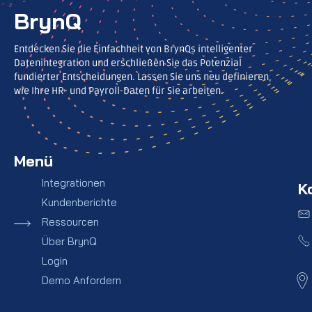
BrynQ
Entdecken Sie die Einfachheit von BrynQs intelligenter
Datenintegration und erschließen Sie das Potenzial
fundierter Entscheidungen. Lassen Sie uns neu definieren,
wie Ihre HR- und Payroll-Daten für Sie arbeiten.
Menü
Integrationen
K
Kundenberichte
Ressourcen
Über BrynQ
Login
Demo Anfordern