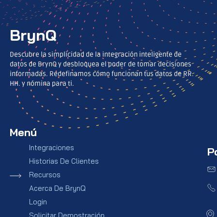
BrynQ
Descubre la simplicidad de la integración inteligente de
datos de BrynQ y desbloquea el poder de tomar decisiones
informadas. Redefinamos cómo funcionan tus datos de RR.
HH. y nómina para ti.
Menú
Integraciones
P
Historias De Clientes
Recursos
Acerca De BrynQ
Login
Solicitar Demostración