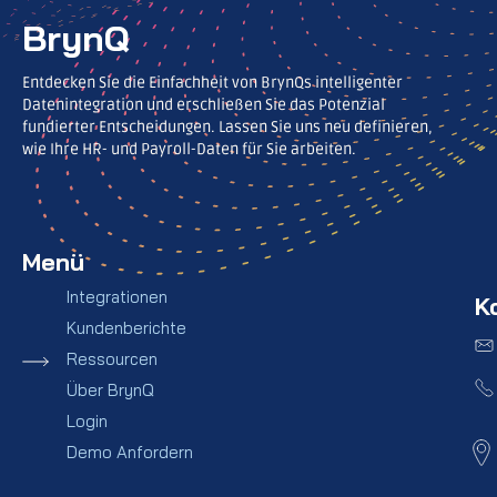
BrynQ
Entdecken Sie die Einfachheit von BrynQs intelligenter
Datenintegration und erschließen Sie das Potenzial
fundierter Entscheidungen. Lassen Sie uns neu definieren,
wie Ihre HR- und Payroll-Daten für Sie arbeiten.
Menü
Integrationen
K
Kundenberichte
Ressourcen
Über BrynQ
Login
Demo Anfordern